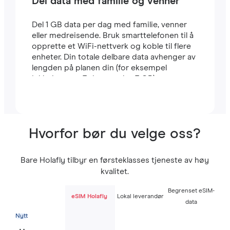
Del data med familie og venner
Del 1 GB data per dag med familie, venner
eller medreisende. Bruk smarttelefonen til å
opprette et WiFi-nettverk og koble til flere
enheter. Din totale delbare data avhenger av
lengden på planen din (for eksempel
inkluderer en 7-dagers plan 7 GB).
Hvorfor bør du velge oss?
Bare Holafly tilbyr en førsteklasses tjeneste av høy
kvalitet.
Begrenset eSIM-
eSIM Holafly
Lokal leverandør
data
Nytt