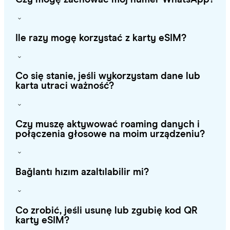
Ile razy mogę korzystać z karty eSIM?
Co się stanie, jeśli wykorzystam dane lub
karta utraci ważność?
Czy muszę aktywować roaming danych i
połączenia głosowe na moim urządzeniu?
Bağlantı hızım azaltılabilir mi?
Co zrobić, jeśli usunę lub zgubię kod QR
karty eSIM?