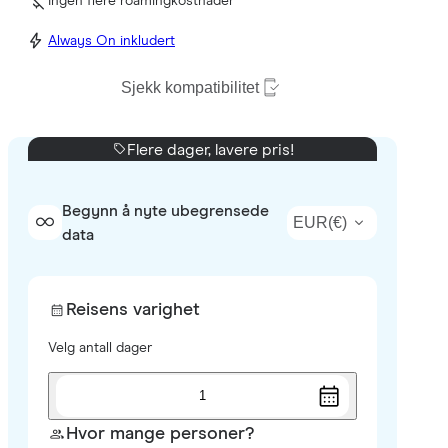
Ingen flere roamingkostnader
Always On inkludert
Sjekk kompatibilitet
Flere dager, lavere pris!
Begynn å nyte ubegrensede
EUR
(
€
)
data
Reisens varighet
Velg antall dager
1
Hvor mange personer?