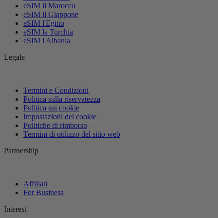
eSIM il Marocco
eSIM il Giappone
eSIM l'Egitto
eSIM la Turchia
eSIM l'Albania
Legale
Termini e Condizioni
Politica sulla riservatezza
Politica sui cookie
Impostazioni dei cookie
Politiche di rimborso
Termini di utilizzo del sitio web
Partnership
Affiliati
For Business
Interest