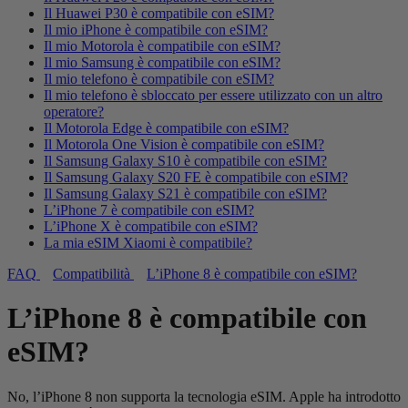
Il Huawei P30 è compatibile con eSIM?
Il mio iPhone è compatibile con eSIM?
Il mio Motorola è compatibile con eSIM?
Il mio Samsung è compatibile con eSIM?
Il mio telefono è compatibile con eSIM?
Il mio telefono è sbloccato per essere utilizzato con un altro
operatore?
Il Motorola Edge è compatibile con eSIM?
Il Motorola One Vision è compatibile con eSIM?
Il Samsung Galaxy S10 è compatibile con eSIM?
Il Samsung Galaxy S20 FE è compatibile con eSIM?
Il Samsung Galaxy S21 è compatibile con eSIM?
L’iPhone 7 è compatibile con eSIM?
L’iPhone X è compatibile con eSIM?
La mia eSIM Xiaomi è compatibile?
FAQ
Compatibilità
L’iPhone 8 è compatibile con eSIM?
L’iPhone 8 è compatibile con
eSIM?
No, l’iPhone 8 non supporta la tecnologia eSIM. Apple ha introdotto