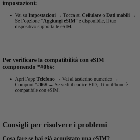
impostazioni:
Vai su
Impostazioni
→
Tocca su
Cellulare
o
Dati mobili
→
Se l’opzione “
Aggiungi eSIM
” è disponibile, il tuo
dispositivo supporta le eSIM.
Per verificare la compatibilità con eSIM
componendo *#06#:
Apri l’app
Telefono
→
Vai al tastierino numerico
→
Componi *
#06#
→
Se vedi il codice EID, il tuo iPhone è
compatibile con eSIM.
Consigli per risolvere i problemi
Cosa fare se hai già acquistato una eSIM?