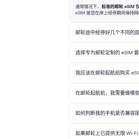
通常情况下，
标准的邮轮 eSI
eSIM 是您在岸上经停期间保持网
邮轮途中经停好几个不同的国家
选择专为邮轮定制的 eSIM
Holafly 邮轮 eSIM：
欧洲邮轮 eSIM：
我应该在邮轮起航前购买 e
为什么选择 Holafly 的邮轮 eSIM
加勒比海邮轮 eSIM：
零漫游费：
在每个停靠点使用 
在邮轮起航前，我需要做哪些准
无限流量：
Holafly 在
地中海邮轮 eSIM：
高速连接：
畅享 4G LTE
如何判断我的手机是否兼容国际
全球覆盖：
Holafly 在
阿拉斯加邮轮 eSIM：
能时刻保持在线。
兼容 eSIM 的手
即买即用：
通过电子邮件或 Ho
如果邮轮上已提供无限 Wi-Fi
热点共享：
邮轮 eSIM 支