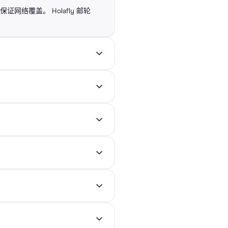
证网络覆盖。 Holafly 邮轮
拉斯加和地中海），助您在跨国旅行时也