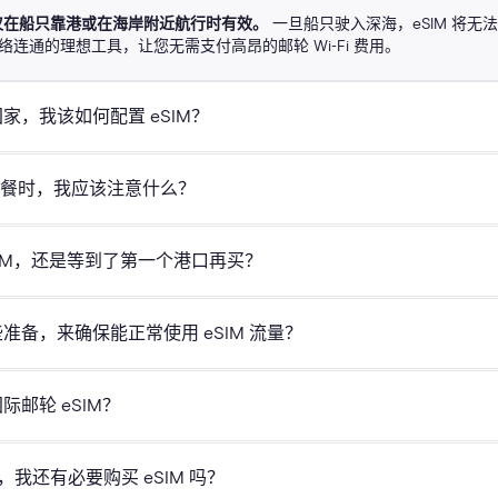
M 仅在船只靠港或在海岸附近航行时有效。
一旦船只驶入深海，eSIM 将无法保
络连通的理想工具，让您无需支付高昂的邮轮 Wi-Fi 费用。
，我该如何配置 eSIM？
 套餐时，我应该注意什么？
覆盖 16 个目的地：
SIM，还是等到了第一个港口再买？
？
覆盖 11 个目的地：
Holafly eSIM，即可避免在每个目的地产生的高昂漫游费。
备，来确保能正常使用 eSIM 流量？
大多数目的地均提供无限流量，告别断网焦虑。
覆盖 8 个目的地：
 和 5G 网络快速稳定的上网体验，确保视频通话顺畅与文件快速上传。
邮轮 eSIM？
 200+ 目的地提供网络覆盖，并推出专属邮轮 eSIM（加勒比海、欧洲、阿
覆盖 2 个目的地：
机列表
lafly app 立即收到 eSIM。 数秒内即可完成安装与连接。
，我还有必要购买 eSIM 吗？
持您每天通过热点与其他移动设备共享高达 1GB 的流量。