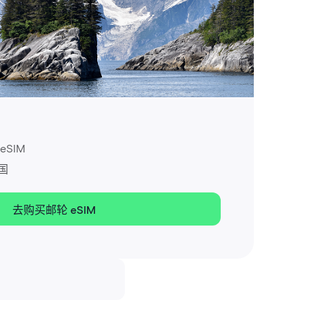
SIM
国
去购买邮轮 eSIM