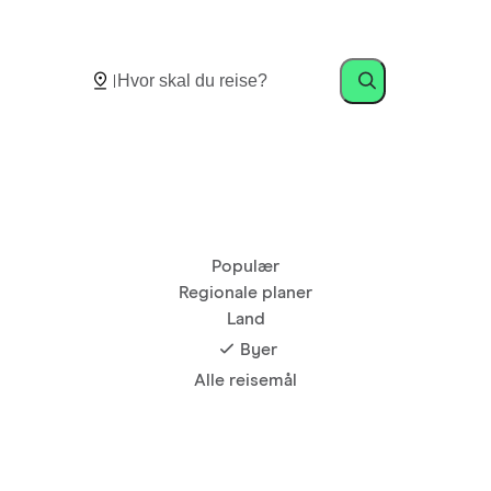
inger, når abonnementet ditt utløper.
Populær
Regionale planer
Land
Byer
Alle reisemål