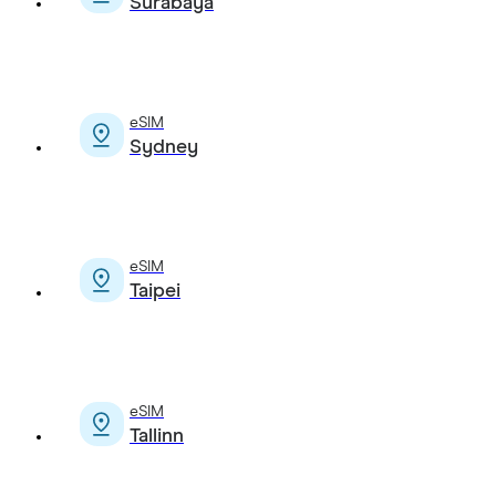
Surabaya
eSIM
Sydney
eSIM
Taipei
eSIM
Tallinn