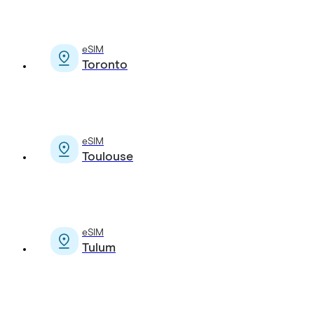
eSIM
Toronto
eSIM
Toulouse
eSIM
Tulum