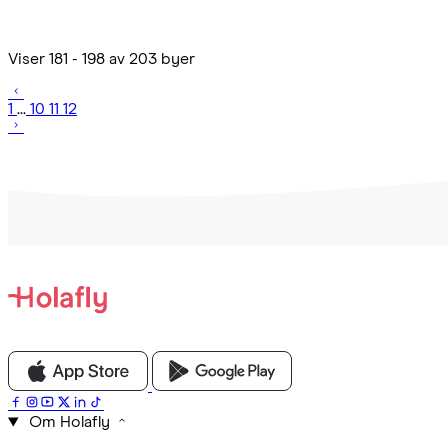
Viser 181 - 198 av 203 byer
1
...
10
11
12
Om Holafly