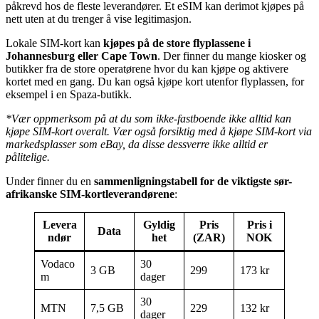
påkrevd hos de fleste leverandører. Et eSIM kan derimot kjøpes på
nett uten at du trenger å vise legitimasjon.
Lokale SIM-kort kan
kjøpes på de store flyplassene i
Johannesburg eller Cape Town
. Der finner du mange kiosker og
butikker fra de store operatørene hvor du kan kjøpe og aktivere
kortet med en gang. Du kan også kjøpe kort utenfor flyplassen, for
eksempel i en Spaza-butikk.
*Vær oppmerksom på at du som ikke-fastboende ikke alltid kan
kjøpe SIM-kort overalt. Vær også forsiktig med å kjøpe SIM-kort via
markedsplasser som eBay, da disse dessverre ikke alltid er
pålitelige.
Under finner du en
sammenligningstabell for de viktigste sør-
afrikanske SIM-kortleverandørene
:
Levera
Gyldig
Pris
Pris i
Data
ndør
het
(ZAR)
NOK
Vodaco
30
3 GB
299
173 kr
m
dager
30
MTN
7,5 GB
229
132 kr
dager