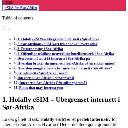
priser.
eSIM for Sør-Afrika
Table of contents
1. Holafly eSIM – Ubegrenset internett i Sør-Afrika
2. Sør-afrikansk SIM-kort fra en lokal leverandør
3. Dataroaming i Sør-Afrika
4. Offentlige trådløse nettverk og hotellnettverk i Sør-Afrika
Den beste måten å få internett i Sør-Afrika på
Hvordan bruker du internett i Sør-Afrika på en sikker måte?
Hvordan unngå å betale for mye for internett i Sør-Afrika?
Er internett i Sør-Afrika raskt?
Internett i Sør-Afrika i et nøtteskall
Internett i Sør-Afrika: Ofte stilte spørsmål
Plans that may interest you
1. Holafly eSIM – Ubegrenset internett i
Sør-Afrika
La oss gå rett til sak:
Holafly eSIM er et perfekt alternativ
for
internett i Sør-Afrika. Hvorfor? Det er det flere gode grunner til: