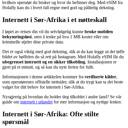
hvilken operatør du bruker og hvor du befinner deg. Med eSIM fra
Holafly kan du i hvert fall regne med god og pålitelig dekning.
Internett i Sør-Afrika i et nøtteskall
I løpet av reisen din vil du selvfølgelig kunne
bruke mobilen
bekymringsløst
, uten å tenke på hva 1 MB koster eller om
kriminelle stjeler dine private data.
Det er også viktig med god dekning, slik at du kan legge ut det tøffe
bildet av bøffelen du så rett på Instagram. Med Holafly eSIM får du
ubegrenset internett og en sikker tilkobling
. Installasjonen er
gjort på et minutt, og så kan du nyte ferien for fullt.
Informasjonen i denne artikkelen kommer fra
verifiserte kilder
,
som operatørenes offisielle nettsider, slik at du trygt kan ta det beste
valget for ditt behov for internett i Sør-Afrika.
Nysgjerrig på hvordan du holder deg tilkoblet i andre land? Se vår
guide om
internett i utlandet
for mer informasjon og nyttige lenker.
Internett i Sør-Afrika: Ofte stilte
spørsmål