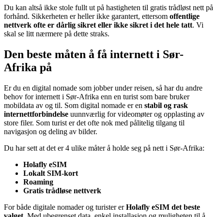
Du kan altså ikke stole fullt ut på hastigheten til gratis trådløst nett på
forhånd. Sikkerheten er heller ikke garantert, ettersom
offentlige
nettverk ofte er dårlig sikret eller ikke sikret i det hele tatt
. Vi
skal se litt nærmere på dette straks.
Den beste måten å få internett i Sør-
Afrika på
Er du en digital nomade som jobber under reisen, så har du andre
behov for internett i Sør-Afrika enn en turist som bare bruker
mobildata av og til. Som digital nomade er en
stabil og rask
internettforbindelse
uunnværlig for videomøter og opplasting av
store filer. Som turist er det ofte nok med pålitelig tilgang til
navigasjon og deling av bilder.
Du har sett at det er 4 ulike måter å holde seg på nett i Sør-Afrika:
Holafly eSIM
Lokalt SIM-kort
Roaming
Gratis trådløse nettverk
For både digitale nomader og turister er
Holafly eSIM det beste
valget
. Med ubegrenset data, enkel installasjon og muligheten til å