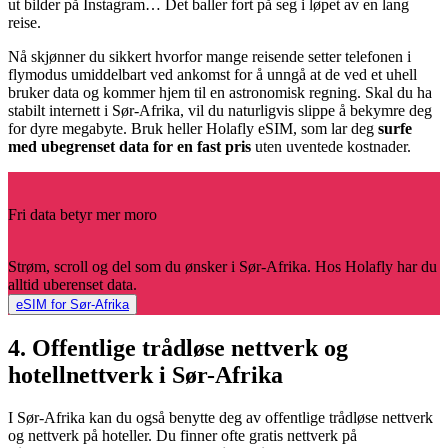
ut bilder på Instagram… Det baller fort på seg i løpet av en lang
reise.
Nå skjønner du sikkert hvorfor mange reisende setter telefonen i
flymodus umiddelbart ved ankomst for å unngå at de ved et uhell
bruker data og kommer hjem til en astronomisk regning. Skal du ha
stabilt internett i Sør-Afrika, vil du naturligvis slippe å bekymre deg
for dyre megabyte. Bruk heller Holafly eSIM, som lar deg
surfe
med ubegrenset data for en fast pris
uten uventede kostnader.
Fri data betyr mer moro
Strøm, scroll og del som du ønsker i Sør-Afrika. Hos Holafly har du
alltid uberenset data.
eSIM for Sør-Afrika
4. Offentlige trådløse nettverk og
hotellnettverk i Sør-Afrika
I Sør-Afrika kan du også benytte deg av offentlige trådløse nettverk
og nettverk på hoteller. Du finner ofte gratis nettverk på