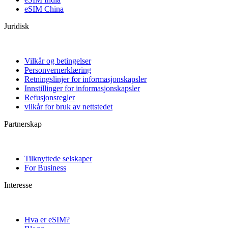
eSIM China
Juridisk
Vilkår og betingelser
Personvernerklæring
Retningslinjer for informasjonskapsler
Innstillinger for informasjonskapsler
Refusjonsregler
vilkår for bruk av nettstedet
Partnerskap
Tilknyttede selskaper
For Business
Interesse
Hva er eSIM?