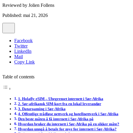
Reviewed by
Jolien Follens
Published: mai 21, 2026
Facebook
Twitter
LinkedIn
Mail
Copy Link
Table of contents
1. Holafly eSIM – Ubegrenset internett i Sør-Afrika
2. Sør-afrikansk SIM-kort fra en lokal leverandør
3. Dataroaming i Sør-Afrika
4. Offentlige trådløse nettverk og hotellnettverk i Sør-Afrika
Den beste måten å få internett i Sør-Afrika på
Hvordan bruker du internett i Sør-Afrika på en sikker måte?
Hvordan unngå å betale for mye for internett i Sør-Afrika?