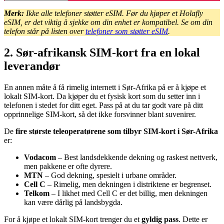
Merk:
Ikke alle telefoner støtter eSIM. Før du kjøper et Holafly
eSIM, er det viktig å sjekke om din enhet er kompatibel. Se om din
telefon står på listen over
telefoner som støtter eSIM
.
2. Sør-afrikansk SIM-kort fra en lokal
leverandør
En annen måte å få rimelig internett i Sør-Afrika på er å kjøpe et
lokalt SIM-kort. Da kjøper du et fysisk kort som du setter inn i
telefonen i stedet for ditt eget. Pass på at du tar godt vare på ditt
opprinnelige SIM-kort, så det ikke forsvinner blant suvenirer.
De
fire største teleoperatørene som tilbyr SIM-kort i Sør-Afrika
er:
Vodacom
– Best landsdekkende dekning og raskest nettverk,
men pakkene er ofte dyrere.
MTN
– God dekning, spesielt i urbane områder.
Cell C
– Rimelig, men dekningen i distriktene er begrenset.
Telkom
– I likhet med Cell C er det billig, men dekningen
kan være dårlig på landsbygda.
For å kjøpe et lokalt SIM-kort trenger du et
gyldig pass
. Dette er