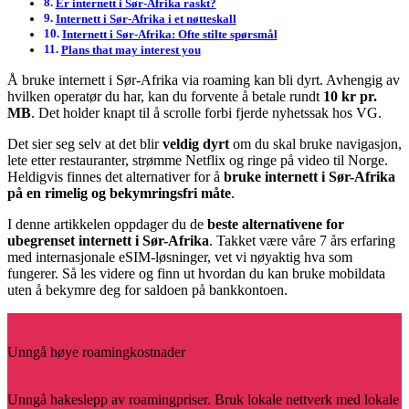
Er internett i Sør-Afrika raskt?
Internett i Sør-Afrika i et nøtteskall
Internett i Sør-Afrika: Ofte stilte spørsmål
Plans that may interest you
Å bruke internett i Sør-Afrika via roaming kan bli dyrt. Avhengig av
hvilken operatør du har, kan du forvente å betale rundt
10 kr pr.
MB
. Det holder knapt til å scrolle forbi fjerde nyhetssak hos VG.
Det sier seg selv at det blir
veldig dyrt
om du skal bruke navigasjon,
lete etter restauranter, strømme Netflix og ringe på video til Norge.
Heldigvis finnes det alternativer for å
bruke internett i Sør-Afrika
på en rimelig og bekymringsfri måte
.
I denne artikkelen oppdager du de
beste alternativene for
ubegrenset internett i Sør-Afrika
. Takket være våre 7 års erfaring
med internasjonale eSIM-løsninger, vet vi nøyaktig hva som
fungerer. Så les videre og finn ut hvordan du kan bruke mobildata
uten å bekymre deg for saldoen på bankkontoen.
Unngå høye roamingkostnader
Unngå hakeslepp av roamingpriser. Bruk lokale nettverk med lokale