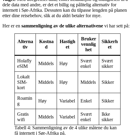
dele data med andre, er det et billig og pålitelig alternativ for
internett i Sør-Afrika. Dessuten kan du tilpasse lengden på planen
etter dine reisebehov, slik at du aldri betaler for mye.
Her er en
sammenligning av de ulike alternativene
vi har sett på:
Bruker
Alterna
Kostna
Hastigh
Sikkerh
vennlig
tiv
d
et
et
het
Holafly
Svært
Svært
Middels
Høy
eSIM
enkel
sikker
Lokalt
SIM-
Middels
Høy
Middels
Sikker
kort
Roamin
Høy
Variabel
Enkel
Sikker
g
Gratis
Svært
Ikke
Middels
Variabel
wifi
enkel
sikker
Tabell 4: Sammenligning av de 4 ulike måtene du kan
få internett i Sør-Afrika på.