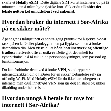
skaffe et
Holafly eSIM
. Dette digitale SIM-kortet installerer du på få
minutter, uten å måtte bytte fysiske kort. Slik er du
tilkoblet det
lokale nettverket umiddelbart ved ankomst
.
Hvordan bruker du internett i Sør-Afrika
på en sikker måte?
Åpent gratis trådløst nett er selvfølgelig praktisk for å sjekke e-post
raskt på en kafé eller planlegge ruten på flyplassen uten å bruke
datapakken din. Men visste du at
både hotellnettverk og offentlige
trådløse nettverk ofte er usikre
? Dette gjør det enkelt for
cyberkriminelle å få tak i dine personopplysninger, som passord og
bankinformasjon.
Du kan forhindre dette ved å bruke
VPN
, som krypterer
internetttrafikken din og sørger for en sikker forbindelse selv på
offentlig Wi‑Fi. Med Holafly eSIM får du ikke bare ubegrenset
internett, men også innebygd
VPN
som gir deg en stabil og sikker
tilkobling under hele reisen.
Hvordan unngå å betale for mye for
internett i Sør-Afrika?