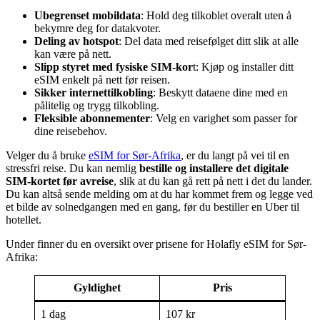
Ubegrenset mobildata
: Hold deg tilkoblet overalt uten å
bekymre deg for datakvoter.
Deling av hotspot
: Del data med reisefølget ditt slik at alle
kan være på nett.
Slipp styret med fysiske SIM-kor
t: Kjøp og installer ditt
eSIM enkelt på nett før reisen.
Sikker internettilkobling
: Beskytt dataene dine med en
pålitelig og trygg tilkobling.
Fleksible abonnementer
: Velg en varighet som passer for
dine reisebehov.
Velger du å bruke
eSIM for Sør-Afrika
, er du langt på vei til en
stressfri reise. Du kan nemlig
bestille og installere det digitale
SIM-kortet før avreise
, slik at du kan gå rett på nett i det du lander.
Du kan altså sende melding om at du har kommet frem og legge ved
et bilde av solnedgangen med en gang, før du bestiller en Uber til
hotellet.
Under finner du en oversikt over prisene for Holafly eSIM for Sør-
Afrika:
Gyldighet
Pris
1 dag
107 kr