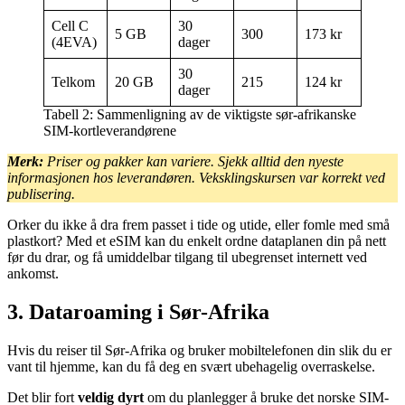
Cell C
30
5 GB
300
173 kr
(4EVA)
dager
30
Telkom
20 GB
215
124 kr
dager
Tabell 2: Sammenligning av de viktigste sør-afrikanske
SIM-kortleverandørene
Merk:
Priser og pakker kan variere. Sjekk alltid den nyeste
informasjonen hos leverandøren. Veksklingskursen var korrekt ved
publisering.
Orker du ikke å dra frem passet i tide og utide, eller fomle med små
plastkort? Med et eSIM kan du enkelt ordne dataplanen din på nett
før du drar, og få umiddelbar tilgang til ubegrenset internett ved
ankomst.
3. Dataroaming i Sør-Afrika
Hvis du reiser til Sør-Afrika og bruker mobiltelefonen din slik du er
vant til hjemme, kan du få deg en svært ubehagelig overraskelse.
Det blir fort
veldig dyrt
om du planlegger å bruke det norske SIM-