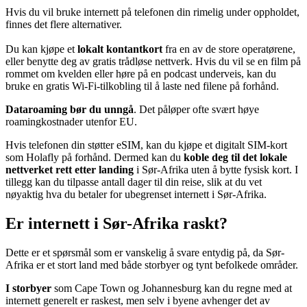
Hvis du vil bruke internett på telefonen din rimelig under oppholdet,
finnes det flere alternativer.
Du kan kjøpe et
lokalt kontantkort
fra en av de store operatørene,
eller benytte deg av gratis trådløse nettverk. Hvis du vil se en film på
rommet om kvelden eller høre på en podcast underveis, kan du
bruke en gratis Wi‑Fi-tilkobling til å laste ned filene på forhånd.
Dataroaming bør du unngå
. Det påløper ofte svært høye
roamingkostnader utenfor EU.
Hvis telefonen din støtter eSIM, kan du kjøpe et digitalt SIM-kort
som Holafly på forhånd. Dermed kan du
koble deg til det lokale
nettverket rett etter landing
i Sør-Afrika uten å bytte fysisk kort. I
tillegg kan du tilpasse antall dager til din reise, slik at du vet
nøyaktig hva du betaler for ubegrenset internett i Sør-Afrika.
Er internett i Sør-Afrika raskt?
Dette er et spørsmål som er vanskelig å svare entydig på, da Sør-
Afrika er et stort land med både storbyer og tynt befolkede områder.
I storbyer
som Cape Town og Johannesburg kan du regne med at
internett generelt er raskest, men selv i byene avhenger det av