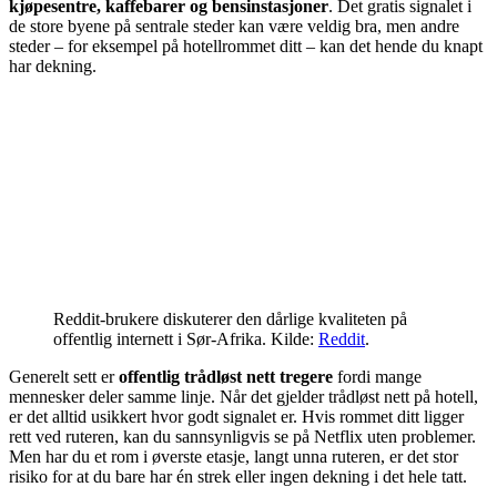
kjøpesentre, kaffebarer og bensinstasjoner
. Det gratis signalet i
de store byene på sentrale steder kan være veldig bra, men andre
steder – for eksempel på hotellrommet ditt – kan det hende du knapt
har dekning.
Reddit-brukere diskuterer den dårlige kvaliteten på
offentlig internett i Sør-Afrika. Kilde:
Reddit
.
Generelt sett er
offentlig trådløst nett tregere
fordi mange
mennesker deler samme linje. Når det gjelder trådløst nett på hotell,
er det alltid usikkert hvor godt signalet er. Hvis rommet ditt ligger
rett ved ruteren, kan du sannsynligvis se på Netflix uten problemer.
Men har du et rom i øverste etasje, langt unna ruteren, er det stor
risiko for at du bare har én strek eller ingen dekning i det hele tatt.