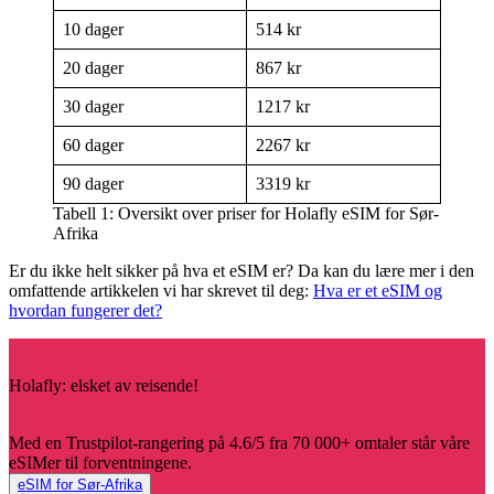
10 dager
514 kr
20 dager
867 kr
30 dager
1217 kr
60 dager
2267 kr
90 dager
3319 kr
Tabell 1: Oversikt over priser for Holafly eSIM for Sør-
Afrika
Er du ikke helt sikker på hva et eSIM er? Da kan du lære mer i den
omfattende artikkelen vi har skrevet til deg:
Hva er et eSIM og
hvordan fungerer det?
Holafly: elsket av reisende!
Med en Trustpilot-rangering på 4.6/5 fra 70 000+ omtaler står våre
eSIMer til forventningene.
eSIM for Sør-Afrika