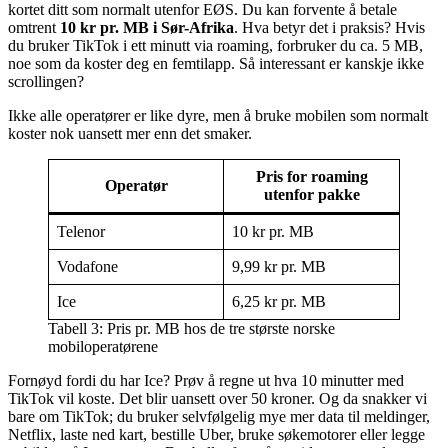
kortet ditt som normalt utenfor EØS. Du kan forvente å betale
omtrent
10 kr pr. MB i Sør-Afrika
. Hva betyr det i praksis? Hvis
du bruker TikTok i ett minutt via roaming, forbruker du ca. 5 MB,
noe som da koster deg en femtilapp. Så interessant er kanskje ikke
scrollingen?
Ikke alle operatører er like dyre, men å bruke mobilen som normalt
koster nok uansett mer enn det smaker.
Pris for roaming
Operatør
utenfor pakke
Telenor
10 kr pr. MB
Vodafone
9,99 kr pr. MB
Ice
6,25 kr pr. MB
Tabell 3: Pris pr. MB hos de tre største norske
mobiloperatørene
Fornøyd fordi du har Ice? Prøv å regne ut hva 10 minutter med
TikTok vil koste. Det blir uansett over 50 kroner. Og da snakker vi
bare om TikTok; du bruker selvfølgelig mye mer data til meldinger,
Netflix, laste ned kart, bestille Uber, bruke søkemotorer eller legge