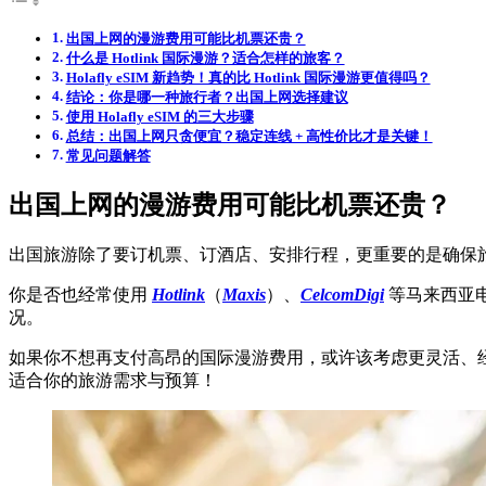
出国上网的漫游费用可能比机票还贵？
什么是 Hotlink 国际漫游？适合怎样的旅客？
Holafly eSIM 新趋势！真的比 Hotlink 国际漫游更值得吗？
结论：你是哪一种旅行者？出国上网选择建议
使用 Holafly eSIM 的三大步骤
总结：出国上网只贪便宜？稳定连线 + 高性价比才是关键！
常见问题解答
出国上网的漫游费用可能比机票还贵？
出国旅游除了要订机票、订酒店、安排行程，更重要的是确保
你是否也经常使用
Hotlink
（
Maxis
）、
CelcomDigi
等马来西亚
况。
如果你不想再支付高昂的国际漫游费用，或许该考虑更灵活、经济实惠
适合你的旅游需求与预算！