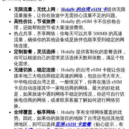
无限流量，无忧上网
：
Holafly 的台湾 eSIM 卡
提供无限
流量服务，让你在旅途中无需担心流量不足的问题。
高性价比，节省旅费
： Holafly 的 eSIM 卡不仅价格合
理，还能帮助您节省大量漫游费用。
热点共享，齐享网络：你每天可以共享 500MB 的高速
流量，确保你的其他设备或是旅伴也能享受到稳定的网
络连接。
定制套餐，灵活选择
： Holafly 提供客制化的套餐选择，
你可以根据自己的需求灵活选择天数和张数，满足个性
化需求。
无缝切换，稳定连接
： Holafly 的台湾 eSIM 卡能让你连
接本地三大电信商稳定高速的网络，包括台湾大哥大、
中华电信或台湾之星。一般情况下，你将在激活 eSIM
卡后自动连接其中一家电信商的网络。最大的好处就
是，如果旅途中遇到网络不稳定的情况，你还可自行切
换电信商的网络，或者联系客服了解如何进行网络切
换。
全球覆盖，畅享网络
： Holafly 享有全球网络覆盖的优
势。因此，如果你的旅游目的地除了台湾还包括其他亚
洲地区，则可以选择
亚洲 eSIM 卡套餐
（贴心提示，有