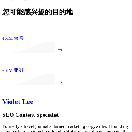
您可能感兴趣的目的地
eSIM 台湾
eSIM 亚洲
Violet Lee
SEO Content Specialist
Formerly a travel journalist turned marketing copywriter, I found my
way back to the travel world with Holafly—my dream company that