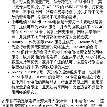
湾大哥大提供覆盖广泛、信号稳定的 eSIM 卡服务，其
中更专为游客提供了 4G / 5G 的 eSIM / SIM 卡，拥有无
限量、不限速上网、赠送话费等特点，提供多种不同天
数的套餐选择，以满足不同旅客的需求。
中华电信 eSIM 卡
：中华电信是台湾另一主要电信运营
商，提供可靠的 eSIM 服务，并专为游客提供了 5G / 4G
预付 SIM / eSIM 卡，具备上网无限量、网络共享等特
点，并提供了按日计算及按量计算的套餐选项。
Holafly
：作为国际 eSIM 服务提供商， Holafly 专注于
为旅行者提供无限流量的网络连接。 Holafly 的台湾
eSIM 预付卡使用台湾大哥大/中华电信/台湾之星的网络
服务，以其灵活的套餐选择、热点共享以及 24 小时真人
客服支持等优势，赢得了广泛的认可，该服务特别适合
希望在旅行中保持高效通讯的人士。
Kkday
： Kkday 是一家知名的旅游服务平台，也提供
eSIM 卡服务。 Kkday 的台湾 eSIM 卡适合短期旅行者，
它使用中华电信的网络服务，特点是无限上网，但用完
特定量后会限速，且无法共享网络，比较适合不频繁使
用网络的朋友。
如果你不确定该选择台湾大哥大旅游卡、中华电信 eSIM ，还
是国际运营商 Holafly 或 Kkday 所提供的 eSIM 套餐，那一定