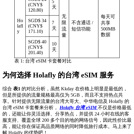
5
(CNY$
天
120.80)
无
每天可
Ho
SGD$ 34
7
限
不含通话 /
共享
lafl
(CNY$
天
流
短信功能
500MB
y
171.10)
数据
量
SGD$ 40
10
(CNY$
天
201.40)
表 1: 台湾 eSIM 卡套餐对比
为何选择 Holafly 的台湾 eSIM 服务
综合
表1
的对比分析，虽然 Kkday 在价格上明显是最低的，
但是所提供的流量规格最高仅为 5GB，而且不支持热点共
享。针对提供无限流量的台湾大哥大、中华电信及 Holafly 的
台湾 eSIM 卡套餐来分析，
Holafly 台湾 eSIM
不仅是价格最低
的，还能让你灵活选择、分享热点，并提供 24 小时在线的客
服支持、覆盖全球 200 多个目的地的网络信号，因此性价比最
高，能让你在保证高品质网络的同时降低旅行成本。马上来了
解 Holalfy 的优势吧！