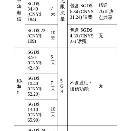
中
无
SGD$
赠送
包含 SGD$
华
限
7
34.40
7GB 热
6.84 (CNY$
电
流
天
(CNY$
31.24) 话费
点共享
信
量
184)
包含 SGD$
SGD$ 22
10
无
(CNY$
4.30 (CNY$
天
109)
23) 话费
SGD$
5
8.50
天
(CNY$
42.40)
SGD$
Kk
5
7
不含通话 /
10.40
无
da
G
天
(CNY$
短信功能
y
B
52.20)
SGD$
10
13.10
天
(CNY$
65.90)
SGD$ 24