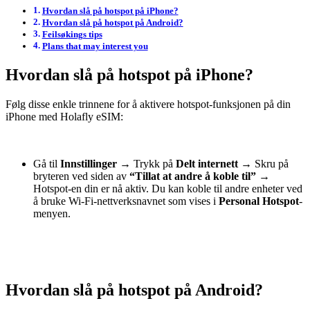
Hvordan slå på hotspot på iPhone?
Hvordan slå på hotspot på Android?
Feilsøkings tips
Plans that may interest you
Hvordan slå på hotspot på iPhone?
Følg disse enkle trinnene for å aktivere hotspot-funksjonen på din
iPhone med Holafly eSIM:
Gå til
Innstillinger
→
Trykk på
Delt internett
→
Skru på
bryteren ved siden av
“Tillat at andre å koble til”
→
Hotspot-en din er nå aktiv. Du kan koble til andre enheter ved
å bruke Wi-Fi-nettverksnavnet som vises i
Personal Hotspot
-
menyen.
Hvordan slå på hotspot på Android?