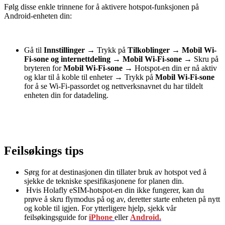
Følg disse enkle trinnene for å aktivere hotspot-funksjonen på
Android-enheten din:
Gå til
Innstillinger
→
Trykk på
Tilkoblinger
→
Mobil Wi-
Fi-sone og internettdeling
→
Mobil Wi-Fi-sone
→
Skru på
bryteren for
Mobil Wi-Fi-sone
→
Hotspot-en din er nå aktiv
og klar til å koble til enheter
→
Trykk på
Mobil Wi-Fi-sone
for å se Wi-Fi-passordet og nettverksnavnet du har tildelt
enheten din for datadeling.
Feilsøkings tips
Sørg for at destinasjonen din tillater bruk av hotspot ved å
sjekke de tekniske spesifikasjonene for planen din.
Hvis Holafly eSIM-hotspot-en din ikke fungerer, kan du
prøve å skru flymodus på og av, deretter starte enheten på nytt
og koble til igjen. For ytterligere hjelp, sjekk vår
feilsøkingsguide for
iPhone
eller
Android.