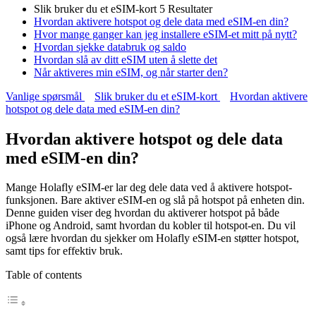
Slik bruker du et eSIM-kort
5 Resultater
Hvordan aktivere hotspot og dele data med eSIM-en din?
Hvor mange ganger kan jeg installere eSIM-et mitt på nytt?
Hvordan sjekke databruk og saldo
Hvordan slå av ditt eSIM uten å slette det
Når aktiveres min eSIM, og når starter den?
Vanlige spørsmål
Slik bruker du et eSIM-kort
Hvordan aktivere
hotspot og dele data med eSIM-en din?
Hvordan aktivere hotspot og dele data
med eSIM-en din?
Mange Holafly eSIM-er lar deg dele data ved å aktivere hotspot-
funksjonen. Bare aktiver eSIM-en og slå på hotspot på enheten din.
Denne guiden viser deg hvordan du aktiverer hotspot på både
iPhone og Android, samt hvordan du kobler til hotspot-en. Du vil
også lære hvordan du sjekker om Holafly eSIM-en støtter hotspot,
samt tips for effektiv bruk.
Table of contents