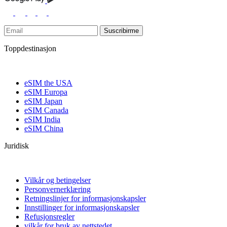
Suscribirme
Toppdestinasjon
eSIM the USA
eSIM Europa
eSIM Japan
eSIM Canada
eSIM India
eSIM China
Juridisk
Vilkår og betingelser
Personvernerklæring
Retningslinjer for informasjonskapsler
Innstillinger for informasjonskapsler
Refusjonsregler
vilkår for bruk av nettstedet