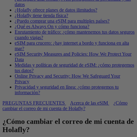
datos
¿Holafly ofrece planes de datos ilimitados?
¿Holafly tiene tienda física?
¿Puedo comprar una eSIM para multiples países?
¿Qué es Always On y cómo funciona?
Enrutamiento de tráfico: ¿cómo mantenemos tus datos seguros
cuando viajas?
eSIM para crucero: ¿hay internet a bordo y funciona en alta
mar?
eSIM Security Measures and Policies: How We Protect Your
Data
Medidas y políticas de seguridad de eSIM: ¿cómo protegemos
tus datos?
Online Privacy and Security: How We Safeguard Your
Privacy
Privacidad y seguridad en línea: ¿cómo protegemos tu
información?
PREGUNTAS FRECUENTES
Acerca de las eSIM
¿Cómo
cambiar el correo de mi cuenta de Holafly?
¿Cómo cambiar el correo de mi cuenta de
Holafly?