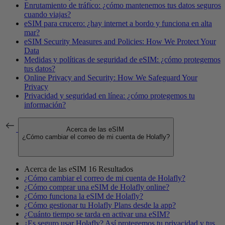
Enrutamiento de tráfico: ¿cómo mantenemos tus datos seguros
cuando viajas?
eSIM para crucero: ¿hay internet a bordo y funciona en alta
mar?
eSIM Security Measures and Policies: How We Protect Your
Data
Medidas y políticas de seguridad de eSIM: ¿cómo protegemos
tus datos?
Online Privacy and Security: How We Safeguard Your
Privacy
Privacidad y seguridad en línea: ¿cómo protegemos tu
información?
Acerca de las eSIM
¿Cómo cambiar el correo de mi cuenta de Holafly?
Acerca de las eSIM
16 Resultados
¿Cómo cambiar el correo de mi cuenta de Holafly?
¿Cómo comprar una eSIM de Holafly online?
¿Cómo funciona la eSIM de Holafly?
¿Cómo gestionar tu Holafly Plans desde la app?
¿Cuánto tiempo se tarda en activar una eSIM?
¿Es seguro usar Holafly? Así protegemos tu privacidad y tus