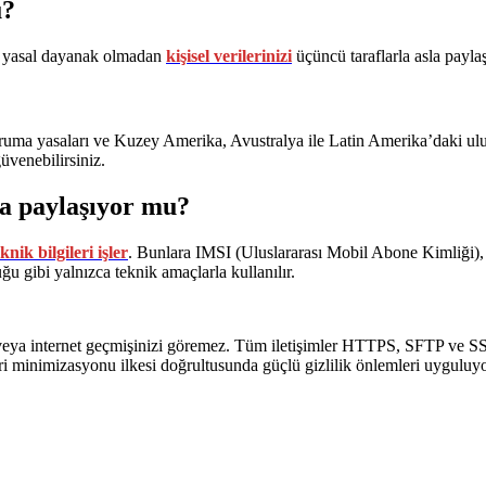
u?
ve yasal dayanak olmadan
kişisel verilerinizi
üçüncü taraflarla asla payl
a yasaları ve Kuzey Amerika, Avustralya ile Latin Amerika’daki ulusla
güvenebilirsiniz.
la paylaşıyor mu?
ik bilgileri işler
. Bunlara IMSI (Uluslararası Mobil Abone Kimliği)
uğu gibi yalnızca teknik amaçlarla kullanılır.
i veya internet geçmişinizi göremez. Tüm iletişimler HTTPS, SFTP ve SSH p
. Veri minimizasyonu ilkesi doğrultusunda güçlü gizlilik önlemleri uyguluyo