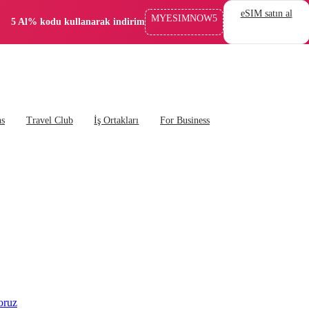
eSIM satın al
MYESIMNOW5
5 Al% kodu kullanarak indirim
ns
Travel Club
İş Ortakları
For Business
oruz