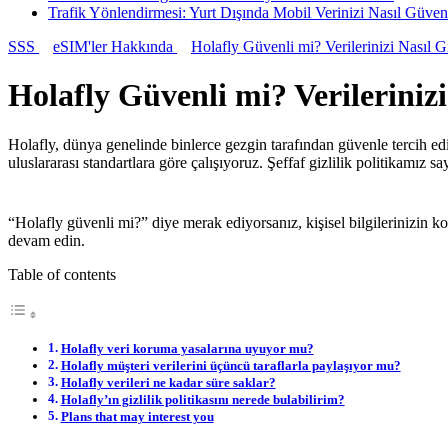
Trafik Yönlendirmesi: Yurt Dışında Mobil Verinizi Nasıl Güve
SSS
eSIM'ler Hakkında
Holafly Güvenli mi? Verilerinizi Nasıl 
Holafly Güvenli mi? Verileriniz
Holafly, dünya genelinde binlerce gezgin tarafından güvenle tercih edi
uluslararası standartlara göre çalışıyoruz. Şeffaf gizlilik politikamız s
“Holafly güvenli mi?” diye merak ediyorsanız, kişisel bilgilerinizin 
devam edin.
Table of contents
Holafly veri koruma yasalarına uyuyor mu?
Holafly müşteri verilerini üçüncü taraflarla paylaşıyor mu?
Holafly verileri ne kadar süre saklar?
Holafly’ın gizlilik politikasını nerede bulabilirim?
Plans that may interest you