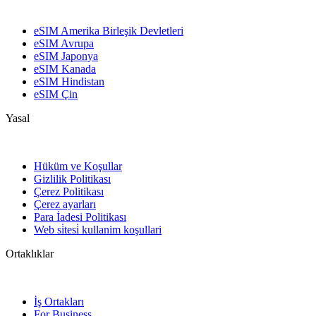
eSIM Amerika Birleşik Devletleri
eSIM Avrupa
eSIM Japonya
eSIM Kanada
eSIM Hindistan
eSIM Çin
Yasal
Hüküm ve Koşullar
Gizlilik Politikası
Çerez Politikası
Çerez ayarları
Para İadesi Politikası
Web si̇tesi̇ kullanim koşullari
Ortaklıklar
İş Ortakları
For Business