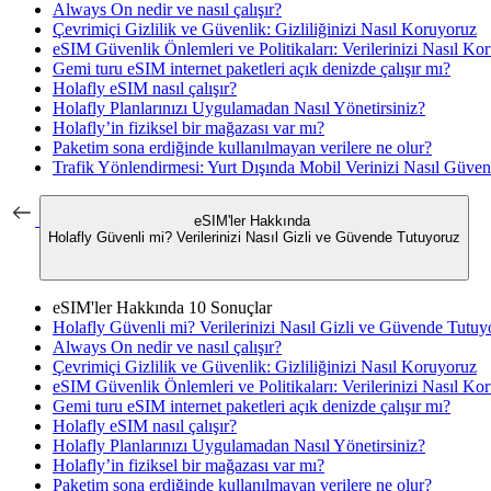
Always On nedir ve nasıl çalışır?
Çevrimiçi Gizlilik ve Güvenlik: Gizliliğinizi Nasıl Koruyoruz
eSIM Güvenlik Önlemleri ve Politikaları: Verilerinizi Nasıl Ko
Gemi turu eSIM internet paketleri açık denizde çalışır mı?
Holafly eSIM nasıl çalışır?
Holafly Planlarınızı Uygulamadan Nasıl Yönetirsiniz?
Holafly’in fiziksel bir mağazası var mı?
Paketim sona erdiğinde kullanılmayan verilere ne olur?
Trafik Yönlendirmesi: Yurt Dışında Mobil Verinizi Nasıl Güve
eSIM'ler Hakkında
Holafly Güvenli mi? Verilerinizi Nasıl Gizli ve Güvende Tutuyoruz
eSIM'ler Hakkında
10 Sonuçlar
Holafly Güvenli mi? Verilerinizi Nasıl Gizli ve Güvende Tutuy
Always On nedir ve nasıl çalışır?
Çevrimiçi Gizlilik ve Güvenlik: Gizliliğinizi Nasıl Koruyoruz
eSIM Güvenlik Önlemleri ve Politikaları: Verilerinizi Nasıl Ko
Gemi turu eSIM internet paketleri açık denizde çalışır mı?
Holafly eSIM nasıl çalışır?
Holafly Planlarınızı Uygulamadan Nasıl Yönetirsiniz?
Holafly’in fiziksel bir mağazası var mı?
Paketim sona erdiğinde kullanılmayan verilere ne olur?