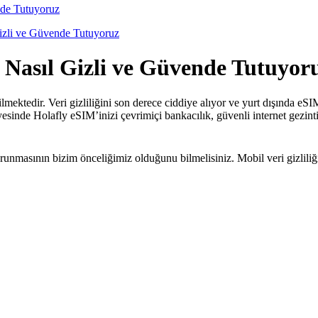
nde Tutuyoruz
Gizli ve Güvende Tutuyoruz
i Nasıl Gizli ve Güvende Tutuyor
lmektedir. Veri gizliliğini son derece ciddiye alıyor ve yurt dışında eS
ayesinde Holafly eSIM’inizi çevrimiçi bankacılık, güvenli internet gezintis
korunmasının bizim önceliğimiz olduğunu bilmelisiniz. Mobil veri gizlili