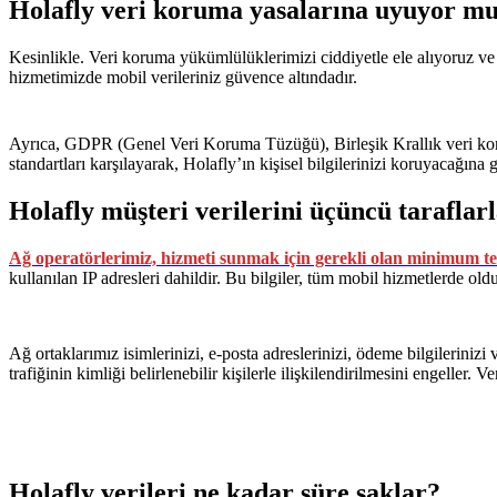
Holafly veri koruma yasalarına uyuyor m
Kesinlikle. Veri koruma yükümlülüklerimizi ciddiyetle ele alıyoruz 
hizmetimizde mobil verileriniz güvence altındadır.
Ayrıca, GDPR (Genel Veri Koruma Tüzüğü), Birleşik Krallık veri korum
standartları karşılayarak, Holafly’ın kişisel bilgilerinizi koruyacağına 
Holafly müşteri verilerini üçüncü taraflar
Ağ operatörlerimiz, hizmeti sunmak için gerekli olan minimum tekn
kullanılan IP adresleri dahildir. Bu bilgiler, tüm mobil hizmetlerde old
Ağ ortaklarımız isimlerinizi, e-posta adreslerinizi, ödeme bilgileriniz
trafiğinin kimliği belirlenebilir kişilerle ilişkilendirilmesini engeller
Holafly verileri ne kadar süre saklar?