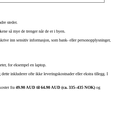
dre steder.
ene så mye de trenger når de er i byen.
å skrive inn sensitiv informasjon, som bank- eller personopplysninger,
eter, for eksempel en laptop.
g dette inkluderer ofte ikke leveringskostnader eller ekstra tillegg. I
koster fra
49.90 AUD til 64.90 AUD (ca. 335–435 NOK)
og