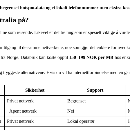
begrenset hotspot-data og et lokalt telefonnummer uten ekstra ko
tralia på?
e som reisende. Likevel er det tre ting som er spesielt viktige å vurder
 har tilgang til de samme nettverkene, noe som gjør det enklere for uvedk
e fra Norge. Databruk kan koste opptil
150–199 NOK per MB
hos enke
g tryggeste alternativene. Hvis du vil ha internettforbindelse med en ga
Sikkerhet
Support
Privat nettverk
Begrenset
N
Åpent nettverk
Nei
N
n
Privat nettverk
Lokal operatør
J