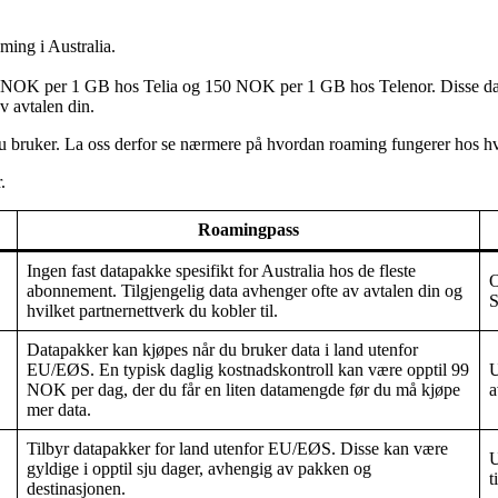
aming i Australia.
 NOK per 1 GB hos Telia og 150 NOK per 1 GB hos Telenor. Disse datapak
v avtalen din.
u bruker. La oss derfor se nærmere på hvordan roaming fungerer hos h
.
Roamingpass
Ingen fast datapakke spesifikt for Australia hos de fleste
O
abonnement. Tilgjengelig data avhenger ofte av avtalen din og
S
hvilket partnernettverk du kobler til.
Datapakker kan kjøpes når du bruker data i land utenfor
EU/EØS. En typisk daglig kostnadskontroll kan være opptil 99
U
NOK per dag, der du får en liten datamengde før du må kjøpe
a
mer data.
Tilbyr datapakker for land utenfor EU/EØS. Disse kan være
U
gyldige i opptil sju dager, avhengig av pakken og
t
destinasjonen.