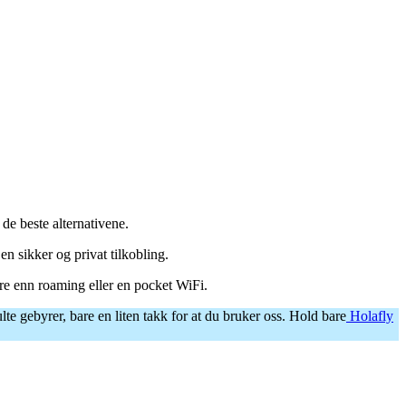
 de beste alternativene.
en sikker og privat tilkobling.
gere enn roaming eller en pocket WiFi.
ulte gebyrer, bare en liten takk for at du bruker oss. Hold bare
Holafly