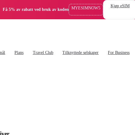
Kjøp eSIM
MYESIMNOW5
Få 5% av rabatt ved bruk av koden
mål
Plans
Travel Club
Tilknyttede selskaper
For Business
iver