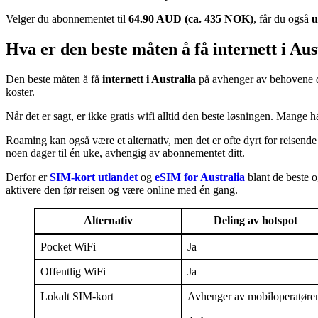
Velger du abonnementet til
64.90 AUD (ca. 435 NOK)
, får du også
u
Hva er den beste måten å få internett i Aus
Den beste måten å få
internett i Australia
på avhenger av behovene din
koster.
Når det er sagt, er ikke gratis wifi alltid den beste løsningen. Mange
Roaming kan også være et alternativ, men det er ofte dyrt for reisend
noen dager til én uke, avhengig av abonnementet ditt.
Derfor er
SIM-kort utlandet
og
eSIM for Australia
blant de beste o
aktivere den før reisen og være online med én gang.
Alternativ
Deling av hotspot
Pocket WiFi
Ja
Offentlig WiFi
Ja
Lokalt SIM-kort
Avhenger av mobiloperatøre