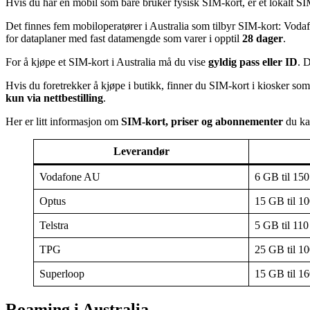
Hvis du har en mobil som bare bruker fysisk SIM-kort, er et lokalt SIM-
Det finnes fem mobiloperatører i Australia som tilbyr SIM-kort: Voda
for dataplaner med fast datamengde som varer i opptil
28 dager
.
For å kjøpe et SIM-kort i Australia må du vise
gyldig pass eller ID
. 
Hvis du foretrekker å kjøpe i butikk, finner du SIM-kort i kiosker so
kun via nettbestilling
.
Her er litt informasjon om
SIM-kort, priser og abonnementer
du ka
Leverandør
Vodafone AU
6 GB til 15
Optus
15 GB til 1
Telstra
5 GB til 11
TPG
25 GB til 1
Superloop
15 GB til 1
Roaming i Australia