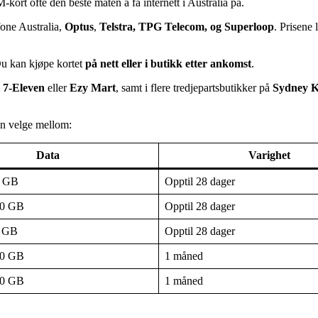
kort ofte den beste måten å få internett i Australia på.
fone Australia,
Optus
,
Telstra, TPG Telecom, og Superloop
. Prisene
Du kan kjøpe kortet
på nett eller i butikk etter ankomst
.
m
7‑Eleven
eller
Ezy Mart
, samt i flere tredjepartsbutikker på
Sydney K
n velge mellom:
Data
Varighet
0 GB
Opptil 28 dager
00 GB
Opptil 28 dager
0 GB
Opptil 28 dager
00 GB
1 måned
60 GB
1 måned