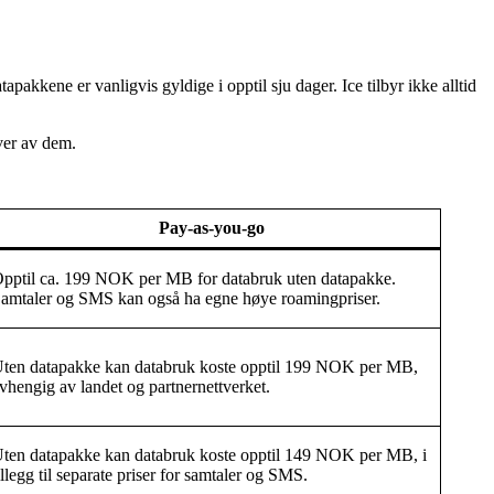
kene er vanligvis gyldige i opptil sju dager. Ice tilbyr ikke alltid
ver av dem.
Pay-as-you-go
pptil ca. 199 NOK per MB for databruk uten datapakke.
amtaler og SMS kan også ha egne høye roamingpriser.
ten datapakke kan databruk koste opptil 199 NOK per MB,
vhengig av landet og partnernettverket.
ten datapakke kan databruk koste opptil 149 NOK per MB, i
illegg til separate priser for samtaler og SMS.