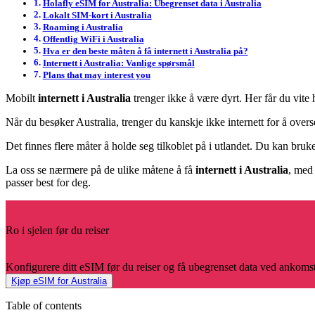
Holafly eSIM for Australia: Ubegrenset data i Australia
Lokalt SIM-kort i Australia
Roaming i Australia
Offentlig WiFi i Australia
Hva er den beste måten å få internett i Australia på?
Internett i Australia: Vanlige spørsmål
Plans that may interest you
Mobilt
internett i Australia
trenger ikke å være dyrt. Her får du vite 
Når du besøker Australia, trenger du kanskje ikke internett for å overse
Det finnes flere måter å holde seg tilkoblet på i utlandet. Du kan bruke
La oss se nærmere på de ulike måtene å få
internett i Australia
, med
passer best for deg.
Ro i sjelen før du reiser
Konfigurere ditt eSIM før du reiser og få ubegrenset data ved ankomst
Kjøp eSIM for Australia
Table of contents