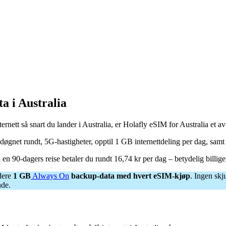
a i Australia
ternett så snart du lander i Australia, er Holafly eSIM for Australia et av
døgnet rundt, 5G-hastigheter, opptil 1 GB internettdeling per dag, samt 
På en 90-dagers reise betaler du rundt 16,74 kr per dag – betydelig billi
udere
1 GB
Always On
backup-data med hvert eSIM-kjøp
. Ingen skj
nde.