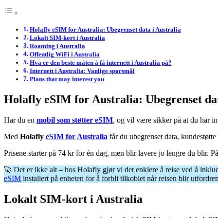
Holafly eSIM for Australia: Ubegrenset data i Australia
Lokalt SIM-kort i Australia
Roaming i Australia
Offentlig WiFi i Australia
Hva er den beste måten å få internett i Australia på?
Internett i Australia: Vanlige spørsmål
Plans that may interest you
Holafly eSIM for Australia: Ubegrenset dat
Har du en
mobil som støtter eSIM
, og vil være sikker på at du har in
Med
Holafly
eSIM for Australia
får du ubegrenset data, kundestøtte 
Prisene starter på 74 kr for én dag, men blir lavere jo lengre du blir. 
🚀 Det er ikke alt – hos Holafly gjør vi det enklere å reise ved å inkl
eSIM
installert på enheten for å forbli tilkoblet når reisen blir utfordre
Lokalt SIM-kort i Australia