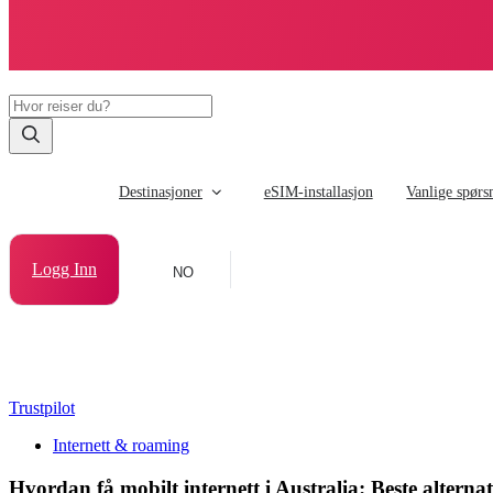
Destinasjoner
eSIM-installasjon
Vanlige spørs
Logg Inn
NO
Trustpilot
Internett & roaming
Hvordan få mobilt internett i Australia: Beste alternat