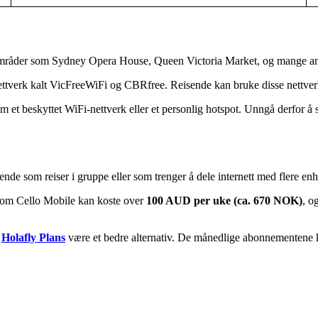
ge områder som Sydney Opera House, Queen Victoria Market, og mange an
ttverk kalt VicFreeWiFi og CBRfree. Reisende kan bruke disse nettverk
 som et beskyttet WiFi-nettverk eller et personlig hotspot. Unngå derfor 
ende som reiser i gruppe eller som trenger å dele internett med flere enh
 som Cello Mobile kan koste over
100 AUD per uke (ca. 670 NOK)
, o
n
Holafly Plans
være et bedre alternativ. De månedlige abonnementene 