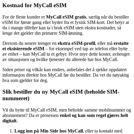
Kostnad for MyCall eSIM
For de fleste kunder er
MyCall eSIM gratis
, særlig når du bestiller
eSIM for første gang eller bytter fra et fysisk SIM-kort. Det betyr at
du i mange tilfeller kan ta i bruk eSIM uten ekstra kostnader, så
lenge det gjelder din primære SIM-løsning.
Dersom du senere trenger en
ekstra eSIM-profil
, eller må
erstatte
et eksisterende eSIM
– for eksempel ved tap av telefon eller bytte
av enhet – kan MyCall ta et gebyr. Hvor mye dette koster, avhenger
av situasjonen og hvilke tjenester du allerede har hos MyCall.
Siden priser og vilkår kan endres, anbefales det å sjekke oppdatert
informasjon direkte hos MyCall før du bestiller. Da vet du nøyaktig
hva som gjelder for deg.
Slik bestiller du ny MyCall eSIM (beholde SIM-
nummeret)
Vil du bytte til MyCall eSIM, men beholde samme mobilnummer og
abonnement? Da er prosessen
enkel og kan som regel gjøres helt
digitalt
.
Logg inn på Min Side hos MyCall
, eller ta kontakt med