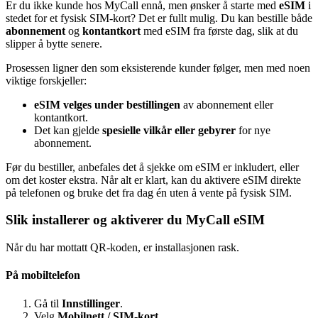
Er du ikke kunde hos MyCall ennå, men ønsker å starte med
eSIM
i
stedet for et fysisk SIM-kort? Det er fullt mulig. Du kan bestille både
abonnement
og
kontantkort
med eSIM fra første dag, slik at du
slipper å bytte senere.
Prosessen ligner den som eksisterende kunder følger, men med noen
viktige forskjeller:
eSIM velges under bestillingen
av abonnement eller
kontantkort.
Det kan gjelde
spesielle vilkår eller gebyrer
for nye
abonnement.
Før du bestiller, anbefales det å sjekke om eSIM er inkludert, eller
om det koster ekstra. Når alt er klart, kan du aktivere eSIM direkte
på telefonen og bruke det fra dag én uten å vente på fysisk SIM.
Slik installerer og aktiverer du MyCall eSIM
Når du har mottatt QR-koden, er installasjonen rask.
På mobiltelefon
Gå til
Innstillinger
.
Velg
Mobilnett / SIM-kort
.