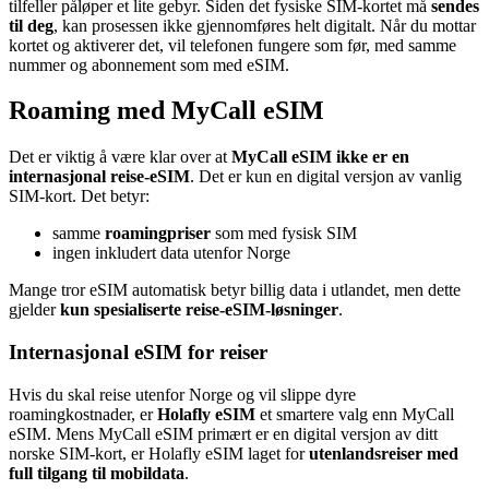
tilfeller påløper et lite gebyr. Siden det fysiske SIM-kortet må
sendes
til deg
, kan prosessen ikke gjennomføres helt digitalt. Når du mottar
kortet og aktiverer det, vil telefonen fungere som før, med samme
nummer og abonnement som med eSIM.
Roaming med MyCall eSIM
Det er viktig å være klar over at
MyCall eSIM ikke er en
internasjonal reise-eSIM
. Det er kun en digital versjon av vanlig
SIM-kort. Det betyr:
samme
roamingpriser
som med fysisk SIM
ingen inkludert data utenfor Norge
Mange tror eSIM automatisk betyr billig data i utlandet, men dette
gjelder
kun spesialiserte reise-eSIM-løsninger
.
Internasjonal eSIM for reiser
Hvis du skal reise utenfor Norge og vil slippe dyre
roamingkostnader, er
Holafly eSIM
et smartere valg enn MyCall
eSIM. Mens MyCall eSIM primært er en digital versjon av ditt
norske SIM-kort, er Holafly eSIM laget for
utenlandsreiser med
full tilgang til mobildata
.