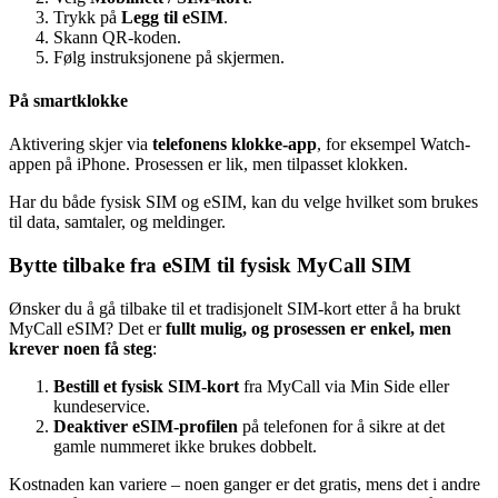
Trykk på
Legg til eSIM
.
Skann QR-koden.
Følg instruksjonene på skjermen.
På smartklokke
Aktivering skjer via
telefonens klokke-app
, for eksempel Watch-
appen på iPhone. Prosessen er lik, men tilpasset klokken.
Har du både fysisk SIM og eSIM, kan du velge hvilket som brukes
til data, samtaler, og meldinger.
Bytte tilbake fra eSIM til fysisk MyCall SIM
Ønsker du å gå tilbake til et tradisjonelt SIM-kort etter å ha brukt
MyCall eSIM? Det er
fullt mulig, og prosessen er enkel, men
krever noen få steg
:
Bestill et fysisk SIM-kort
fra MyCall via Min Side eller
kundeservice.
Deaktiver eSIM-profilen
på telefonen for å sikre at det
gamle nummeret ikke brukes dobbelt.
Kostnaden kan variere – noen ganger er det gratis, mens det i andre