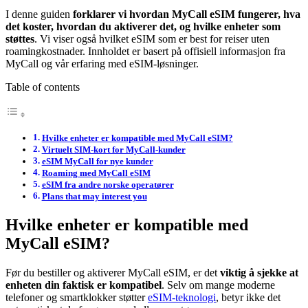
I denne guiden
forklarer vi hvordan MyCall eSIM fungerer, hva
det koster, hvordan du aktiverer det, og hvilke enheter som
støttes
. Vi viser også hvilket eSIM som er best for reiser uten
roamingkostnader. Innholdet er basert på offisiell informasjon fra
MyCall og vår erfaring med eSIM-løsninger.
Table of contents
Hvilke enheter er kompatible med MyCall eSIM?
Virtuelt SIM-kort for MyCall-kunder
eSIM MyCall for nye kunder
Roaming med MyCall eSIM
eSIM fra andre norske operatører
Plans that may interest you
Hvilke enheter er kompatible med
MyCall eSIM?
Før du bestiller og aktiverer MyCall eSIM, er det
viktig å sjekke at
enheten din faktisk er kompatibel
. Selv om mange moderne
telefoner og smartklokker støtter
eSIM-teknologi
, betyr ikke det