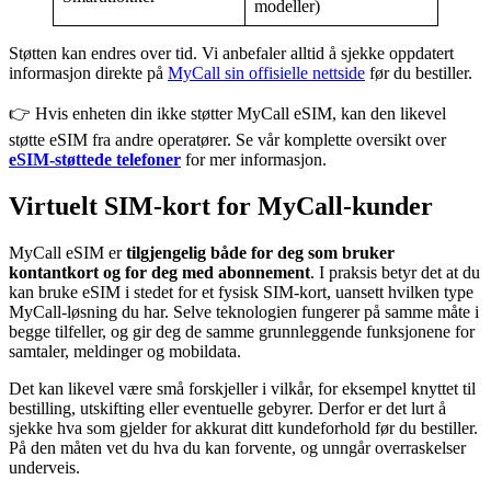
modeller)
Støtten kan endres over tid. Vi anbefaler alltid å sjekke oppdatert
informasjon direkte på
MyCall sin offisielle nettside
før du bestiller.
👉 Hvis enheten din ikke støtter MyCall eSIM, kan den likevel
støtte eSIM fra andre operatører. Se vår komplette oversikt over
eSIM-støttede telefoner
for mer informasjon.
Virtuelt SIM-kort for MyCall-kunder
MyCall eSIM er
tilgjengelig både for deg som bruker
kontantkort og for deg med abonnement
. I praksis betyr det at du
kan bruke eSIM i stedet for et fysisk SIM-kort, uansett hvilken type
MyCall-løsning du har. Selve teknologien fungerer på samme måte i
begge tilfeller, og gir deg de samme grunnleggende funksjonene for
samtaler, meldinger og mobildata.
Det kan likevel være små forskjeller i vilkår, for eksempel knyttet til
bestilling, utskifting eller eventuelle gebyrer. Derfor er det lurt å
sjekke hva som gjelder for akkurat ditt kundeforhold før du bestiller.
På den måten vet du hva du kan forvente, og unngår overraskelser
underveis.