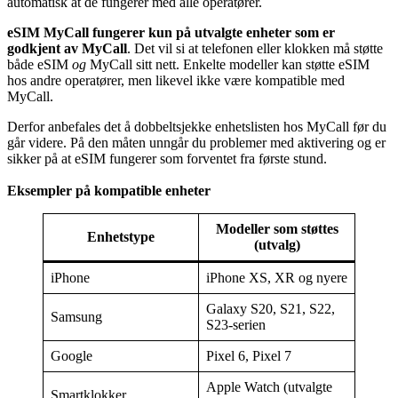
automatisk at de fungerer med alle operatører.
eSIM MyCall
fungerer kun på utvalgte enheter som er
godkjent av MyCall
. Det vil si at telefonen eller klokken må støtte
både eSIM
og
MyCall sitt nett. Enkelte modeller kan støtte eSIM
hos andre operatører, men likevel ikke være kompatible med
MyCall.
Derfor anbefales det å dobbeltsjekke enhetslisten hos MyCall før du
går videre. På den måten unngår du problemer med aktivering og er
sikker på at eSIM fungerer som forventet fra første stund.
Eksempler på kompatible enheter
Modeller som støttes
Enhetstype
(utvalg)
iPhone
iPhone XS, XR og nyere
Galaxy S20, S21, S22,
Samsung
S23-serien
Google
Pixel 6, Pixel 7
Apple Watch (utvalgte
Smartklokker