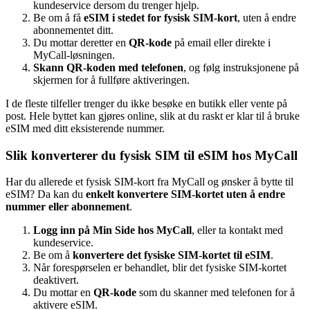
kundeservice dersom du trenger hjelp.
Be om å få
eSIM i stedet for fysisk SIM-kort
, uten å endre
abonnementet ditt.
Du mottar deretter en
QR-kode
på email eller direkte i
MyCall-løsningen.
Skann QR-koden med telefonen
, og følg instruksjonene på
skjermen for å fullføre aktiveringen.
I de fleste tilfeller trenger du ikke besøke en butikk eller vente på
post. Hele byttet kan gjøres online, slik at du raskt er klar til å bruke
eSIM med ditt eksisterende nummer.
Slik konverterer du fysisk SIM til eSIM hos MyCall
Har du allerede et fysisk SIM-kort fra MyCall og ønsker å bytte til
eSIM? Da kan du
enkelt konvertere SIM-kortet uten å endre
nummer eller abonnement
.
Logg inn på Min Side hos MyCall
, eller ta kontakt med
kundeservice.
Be om å
konvertere det fysiske SIM-kortet til eSIM
.
Når forespørselen er behandlet, blir det fysiske SIM-kortet
deaktivert.
Du mottar en
QR-kode
som du skanner med telefonen for å
aktivere eSIM.